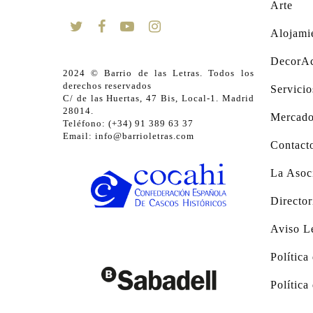
Arte
Alojami
DecorAc
2024 © Barrio de las Letras. Todos los
derechos reservados
Servicio
C/ de las Huertas, 47 Bis, Local-1. Madrid
28014.
Mercado
Teléfono: (+34) 91 389 63 37
Email: info@barrioletras.com
Contact
La Asoc
Director
Aviso L
Política
Política