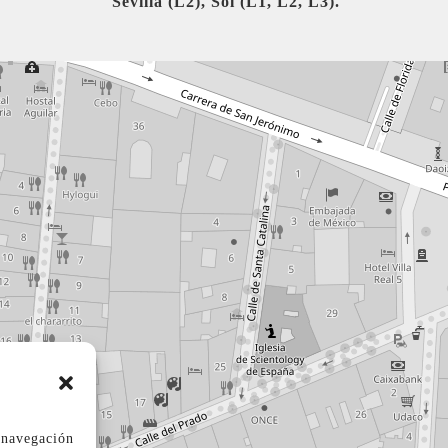
Sevilla (L2), Sol (L1, L2, L3).
a navegación