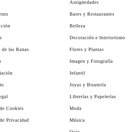
Antigüedades
ento
Bares y Restaurantes
ción
Belleza
s
Decoración e Interiorismo
 de las Ranas
Flores y Plantas
o
Imagen y Fotografía
iación
Infantil
io
Joyas y Bisutería
egal
Librerías y Papelerías
 de Cookies
Moda
 de Privacidad
Música
Ocio