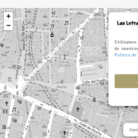
+
−
Utilizamos 
de nuestro
Política de
Nu
Cent