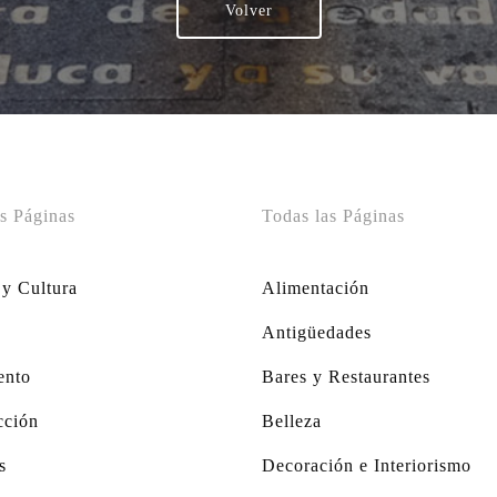
Volver
s Páginas
Todas las Páginas
 y Cultura
Alimentación
Antigüedades
ento
Bares y Restaurantes
ción
Belleza
s
Decoración e Interiorismo