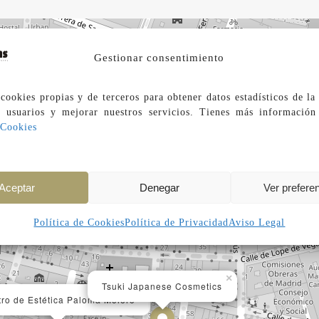
Gestionar consentimiento
cookies propias y de terceros para obtener datos estadísticos de l
s usuarios y mejorar nuestros servicios. Tienes más información
 Cookies
×
×
Atmosphere
ilea Bien Etre
Aceptar
Denegar
Ver prefere
Política de Cookies
Política de Privacidad
Aviso Legal
×
Tsuki Japanese Cosmetics
×
ro de Estética Paloma Molero