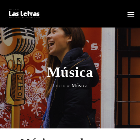
Música
Inicio
»
Música