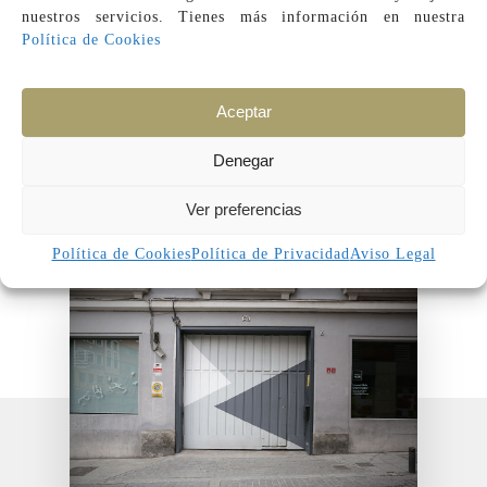
nuestros servicios. Tienes más información en
nuestra
Política de Cookies
Leaflet
| ©
OpenStreetMap
contributors
Aceptar
Denegar
Hub Madrid
Ver preferencias
Política de Cookies
Política de Privacidad
Aviso Legal