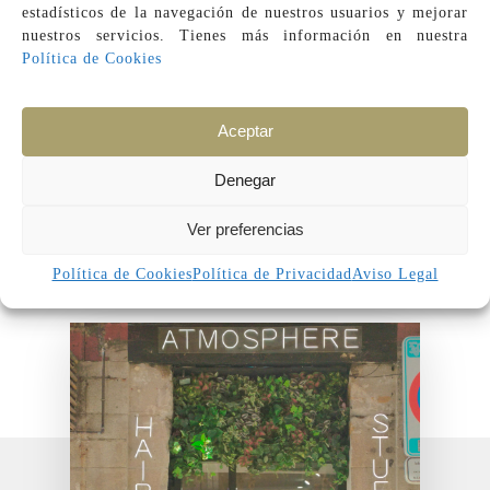
estadísticos de la navegación de nuestros usuarios y mejorar
nuestros servicios. Tienes más información en
nuestra
Política de Cookies
Aceptar
Leaflet
| ©
OpenStreetMap
contributors
Denegar
Atmosphere
Ver preferencias
Política de Cookies
Política de Privacidad
Aviso Legal