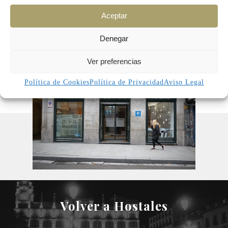
Hostal Cervelo
Aceptar
Denegar
Ver preferencias
Política de Cookies
Política de Privacidad
Aviso Legal
Volver a Hostales